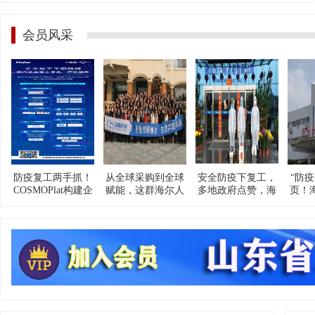
会员风采
防疫复工两手抓！
从全球采购到全球
安全防疫下复工，
“防疫
COSMOPlat构建企
赋能，这群海尔人
多地政府点赞，海
页！
业复工生态链群，
率先实现了
尔智家成“企业样
保安全、提产能！
抗“疫”资源精准对
板”！
接！